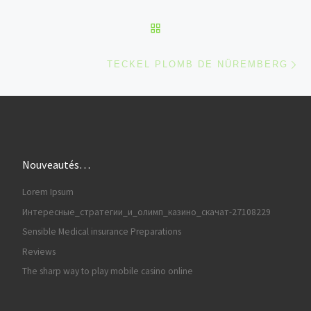
RETOUR À LA LISTE DES
Ar
TECKEL PLOMB DE NÜREMBERG
Nouveautés…
Lorem Ipsum
Интересные_стратегии_и_олимп_казино_скачат-27108229
Sensible Medical insurance Preparations
Reviews
The sharp way to play mobile casino online