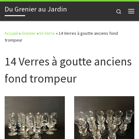
Du Grenier au Jardin
Skip to content
Search
Me
Accueil
»
Grenier
»
En Verre
»
14 Verres à goutte anciens fond
trompeur
14 Verres à goutte anciens
fond trompeur