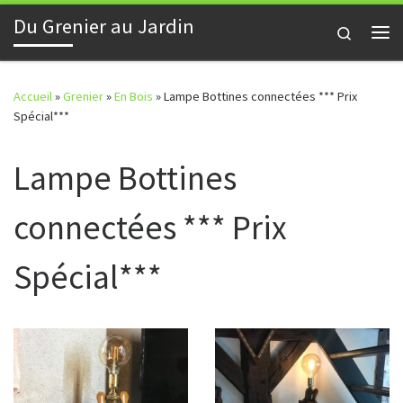
Du Grenier au Jardin
Skip to content
Search
Me
Accueil
»
Grenier
»
En Bois
»
Lampe Bottines connectées *** Prix
Spécial***
Lampe Bottines
connectées *** Prix
Spécial***