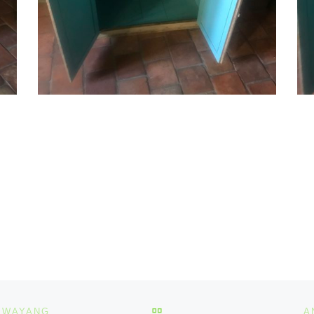
RETOUR À LA LISTE DES
E WAYANG
A