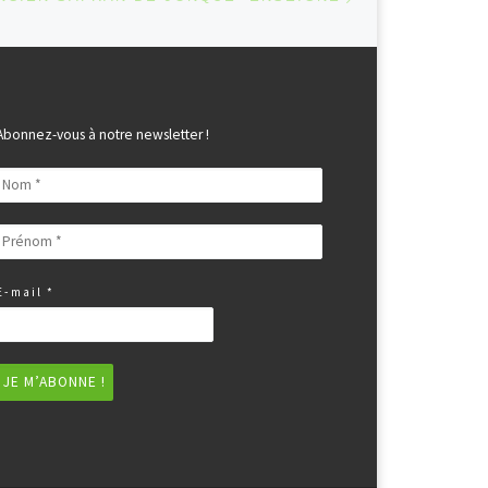
Abonnez-vous à notre newsletter !
E-mail
*