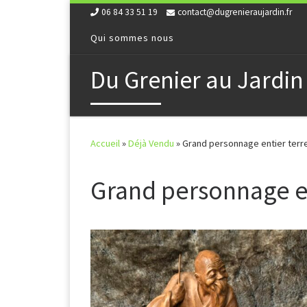
06 84 33 51 19
contact@dugrenieraujardin.fr
Skip to content
Qui sommes nous
Du Grenier au Jardin
Accueil
»
Déjà Vendu
»
Grand personnage entier terr
Grand personnage en