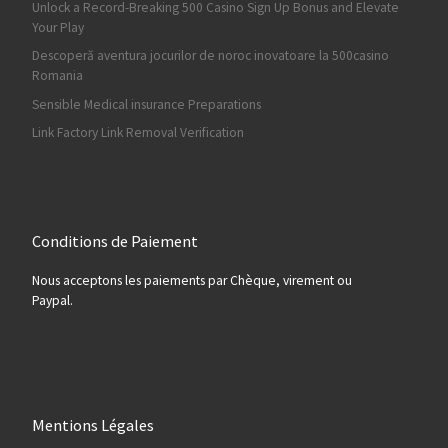
Unlock a Record-Breaking 500 Casino Sign Up Bonus and Elevate
Your Play
Descoperă aventura jocurilor de noroc inovatoare la 500casino
Romania
Sensible Medical insurance Preparations
Link Factory Link Removal Verification
Conditions de Paiement
Nous acceptons les paiements par Chèque, virement ou
Paypal.
Mentions Légales