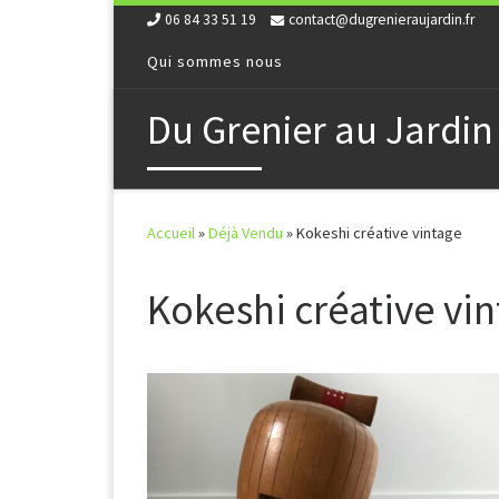
06 84 33 51 19
contact@dugrenieraujardin.fr
Skip to content
Qui sommes nous
Du Grenier au Jardin
Accueil
»
Déjà Vendu
»
Kokeshi créative vintage
Kokeshi créative vi