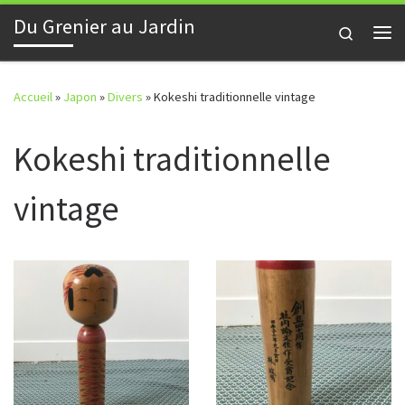
Du Grenier au Jardin
Skip to content
Search
Me
Accueil
»
Japon
»
Divers
»
Kokeshi traditionnelle vintage
Kokeshi traditionnelle
vintage