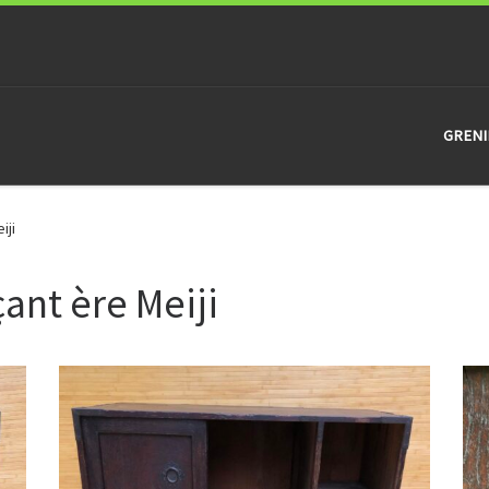
GRENI
iji
nt ère Meiji