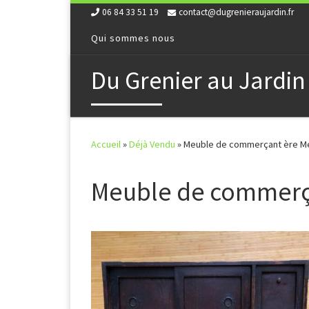
06 84 33 51 19
contact@dugrenieraujardin.fr
Skip to content
Qui sommes nous
Du Grenier au Jardin
Accueil
»
Déjà Vendu
»
Meuble de commerçant ère Me
Meuble de commerça