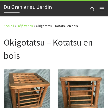
Du Grenier au Jardin
Skip to content
Search
Me
Accueil
»
Déjà Vendu
»
Okigotatsu – Kotatsu en bois
Okigotatsu – Kotatsu en
bois