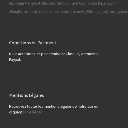
Apa yang Membuat Situs Judi Slot dan Live Casino Bisa Dipercaya?
Aktuální_přehled_sázkové_kanceláře_review_22bet_a_tipy_pro_výherní
Conditions de Paiement
Nous acceptons les paiements par Chèque, virement ou
Paypal.
Mentions Légales
Retrouvez toutes les mentions légales de notre site en
cliquant
sur le lien ici