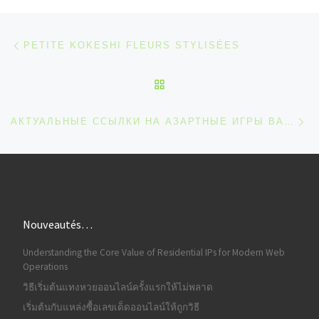
Parcourir les articles
Article précédent
PETITE KOKESHI FLEURS STYLISÉES
RETOUR À LA LISTE DES
Ar
АКТУАЛЬНЫЕ ССЫЛКИ НА АЗАРТНЫЕ ИГРЫ ВАВАДА 2026
Nouveautés…
Understanding the Core Value of Residential IPs for Modern Web
Operations
วิธีเริ่มต้นแทงหวยออนไลน์ครั้งแรกให้ไม่พลาด
เริ่มต้นกับแหล่งซื้อเลขเด็ดออนไลน์ให้ถูกวิธี