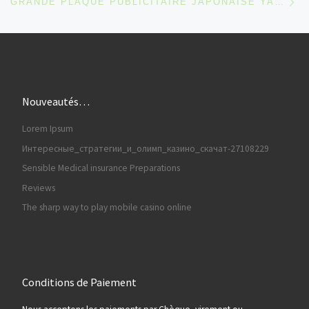
GRANDE PLAQUE PUBLICITAIRE JAPONAISE YAMA
Nouveautés…
Lorem Ipsum
Интересные_стратегии_и_олимп_казино_скачат-27108229
Sensible Medical insurance Preparations
Reviews
The sharp way to play mobile casino online
Conditions de Paiement