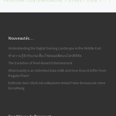
PEINTURE CONTEMPORAINE « STREET VIEW » ***PRIX SPÉCIAL***
Nouveautés…
Understanding the Digital Gaming Landscape in the Middle East
ทำความรู้จักกับเกมเสี่ยงโชคยอดฮิตบนโลกดิจิทัล
The Evolution of Reel-Based Entertainment
What Exactly Is an Unlimited Data eSIM and How Does It Differ From
Regular Plans?
Entfessle dein Glück mit exklusivem Kristal Poker Bonuscode ohne
Einzahlung