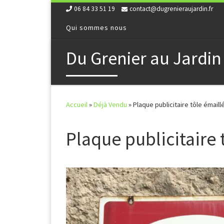
06 84 33 51 19
contact@dugrenieraujardin.fr
Skip to content
Qui sommes nous
Du Grenier au Jardin
Accueil
»
Déjà Vendu
»
Plaque publicitaire tôle émaill
Plaque publicitaire 