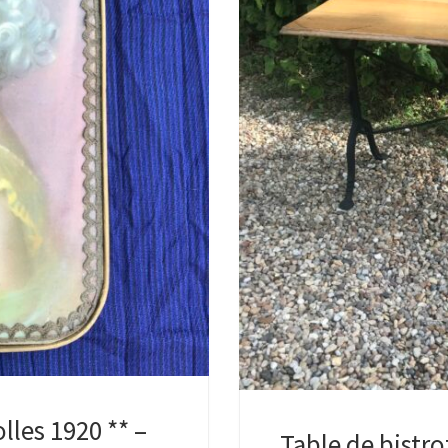
lles 1920 ** –
Table de bistr