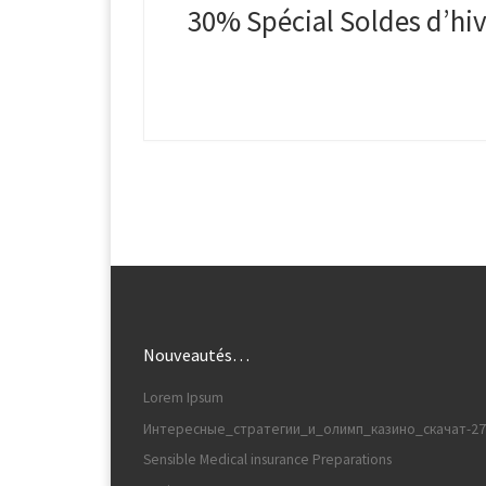
30% Spécial Soldes d’hiv
Nouveautés…
Lorem Ipsum
Интересные_стратегии_и_олимп_казино_скачат-27
Sensible Medical insurance Preparations