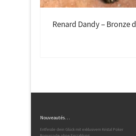
Renard Dandy – Bronze d
Nouveautés…
Entfessle dein Glück mit exklusivem Kristal Poker
Bonuscode ohne Einzahlung