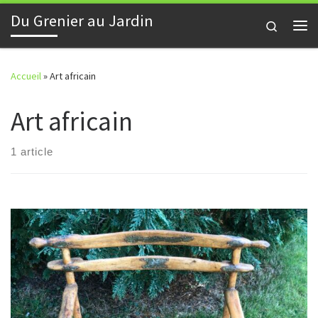
Du Grenier au Jardin
Skip to content
Search
Me
Accueil
»
Art africain
Art africain
1 article