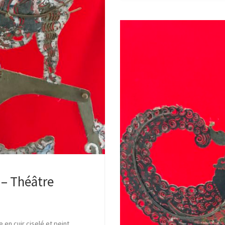
 – Théâtre
en cuir ciselé et peint.