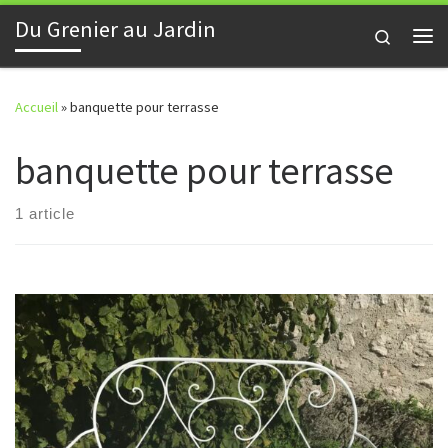
Du Grenier au Jardin
Skip to content
Search
Me
Accueil
»
banquette pour terrasse
banquette pour terrasse
1 article