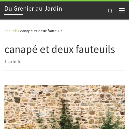
Du Grenier au Jardin
Skip to content
Search
Me
Accueil
»
canapé et deux fauteuils
canapé et deux fauteuils
1 article