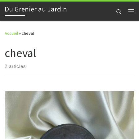
Du Grenier au Jardin
Skip to content
Search
Me
Accueil
»
cheval
cheval
2 articles