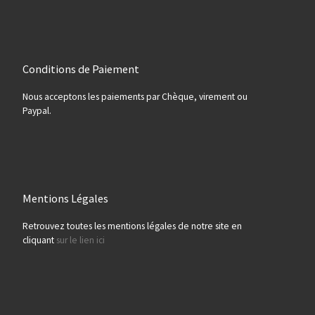
Conditions de Paiement
Nous acceptons les paiements par Chèque, virement ou
Paypal.
Mentions Légales
Retrouvez toutes les mentions légales de notre site en
cliquant
sur le lien ici