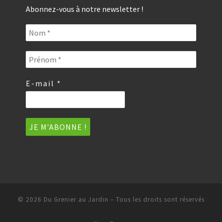
Abonnez-vous à notre newsletter !
E-mail
*
© 2026
Du Grenier au Jardin
–
Tous les droits sont réservés