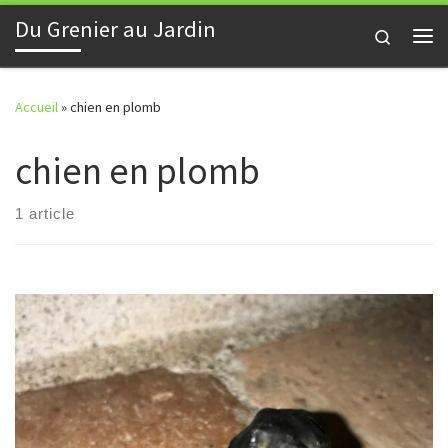
Du Grenier au Jardin
Skip to content
Search
Me
Accueil
»
chien en plomb
chien en plomb
1 article