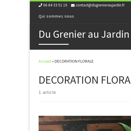
06 84 33 51 19
contact@dugrenieraujardin.fr
Skip to content
Qui sommes nous
Du Grenier au Jardin
Accueil
»
DECORATION FLORALE
DECORATION FLORA
1 article