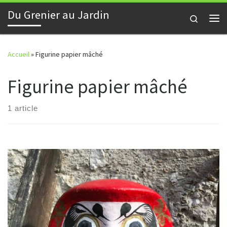
Du Grenier au Jardin
Skip to content
Search
Me
Accueil
»
Figurine papier mâché
Figurine papier mâché
1 article