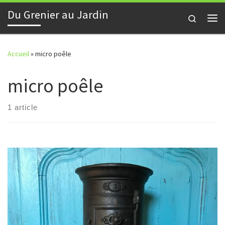
Du Grenier au Jardin
Skip to content
Search
Me
Accueil
»
micro poêle
micro poêle
1 article