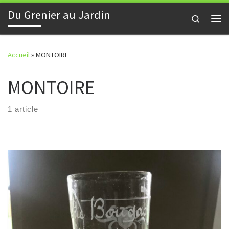
Du Grenier au Jardin
Skip to content
Search
Me
Accueil
»
MONTOIRE
MONTOIRE
1 article