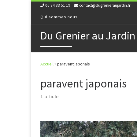
06 84 33 51 19
contact@dugrenieraujardin.fr
Skip to content
Qui sommes nous
Du Grenier au Jardin
Accueil
»
paravent japonais
paravent japonais
1 article