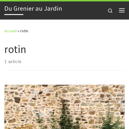
Du Grenier au Jardin
Skip to content
Search
Me
Accueil
»
rotin
rotin
1 article