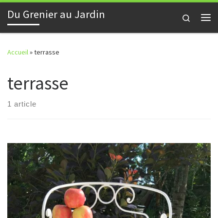
Du Grenier au Jardin
Skip to content
Search
Me
Accueil
»
terrasse
terrasse
1 article