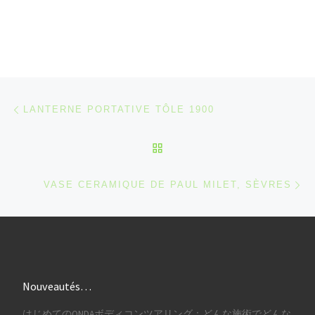
Parcourir les articles
Article précédent
LANTERNE PORTATIVE TÔLE 1900
RETOUR À LA LISTE DES
Ar
VASE CERAMIQUE DE PAUL MILET, SÈVRES
Nouveautés…
はじめてのONDAボディコンツアリング：どんな施術でどんな