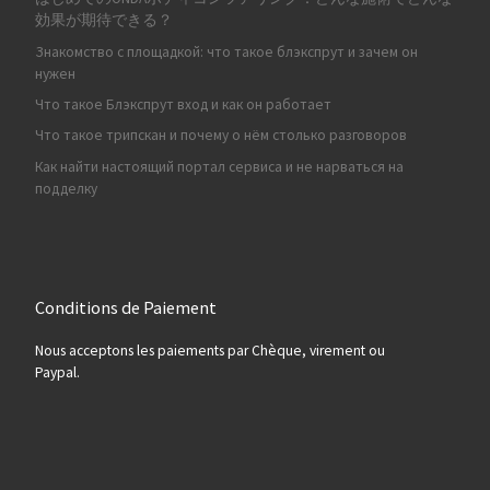
効果が期待できる？
Знакомство с площадкой: что такое блэкспрут и зачем он
нужен
Что такое Блэкспрут вход и как он работает
Что такое трипскан и почему о нём столько разговоров
Как найти настоящий портал сервиса и не нарваться на
подделку
Conditions de Paiement
Nous acceptons les paiements par Chèque, virement ou
Paypal.