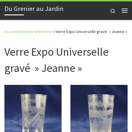
Du Grenier au Jardin
Skip to content
Search
Me
Accueil
»
Grenier
»
En Verre
»
Verre Expo Universelle gravé » Jeanne »
Verre Expo Universelle
gravé » Jeanne »