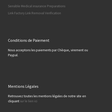
Sensible Medical insurance Preparations
Link Factory Link Removal Verification
Conditions de Paiement
Nous acceptons les paiements par Chèque, virement ou
Paypal.
Mentions Légales
Retrouvez toutes les mentions légales de notre site en
cliquant
sur le lien ici