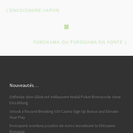
Parcourir les articles
Article précédent
ENCOIGNURE JAPON
RETOUR À LA LISTE DES
Ar
FUROKAMA OU FUROGAMA EN FONTE
Nouveautés…
Entfessle dein Glück mit exklusivem Kristal Poker Bonuscode ohne
Einzahlung
Unlock a Record-Breaking 500 Casino Sign Up Bonus and Elevate
Your Play
Descoperă aventura jocurilor de noroc inovatoare la 500casino
Romania