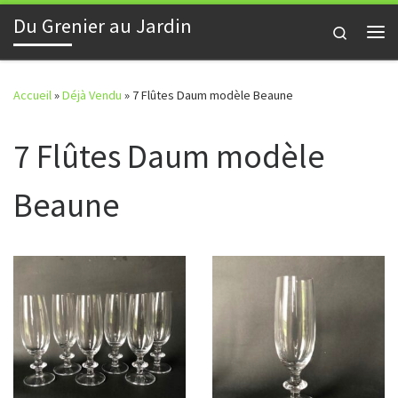
Du Grenier au Jardin
Skip to content
Search
Me
Accueil
»
Déjà Vendu
»
7 Flûtes Daum modèle Beaune
7 Flûtes Daum modèle
Beaune