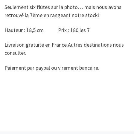
Seulement six flûtes sur la photo… mais nous avons
retrouvé la 7ème en rangeant notre stock!
Hauteur : 18,5 cm Prix : 180 les 7
Livraison gratuite en France.Autres destinations nous
consulter.
Paiement par paypal ou virement bancaire.