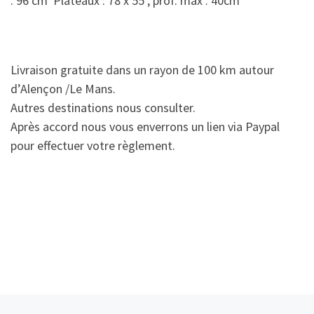
: 96 cm Plateaux : 78 x 55 , prof. max : 40cm
Livraison gratuite dans un rayon de 100 km autour
d’Alençon /Le Mans.
Autres destinations nous consulter.
Après accord nous vous enverrons un lien via Paypal
pour effectuer votre règlement.