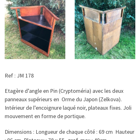
Ref : JM 178
Etagère d’angle en Pin (Cryptoméria) avec les deux
panneaux supérieurs en Orme du Japon (Zelkova).
Intérieur de l’encoignure laqué noir, plateaux fixes. Joli
mouvement en forme de portique.
Dimensions : Longueur de chaque côté : 69 cm Hauteur