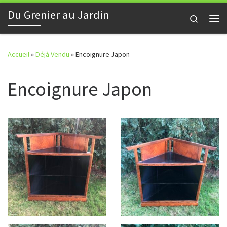
Du Grenier au Jardin
Skip to content
Search
Me
Accueil
»
Déjà Vendu
»
Encoignure Japon
Encoignure Japon