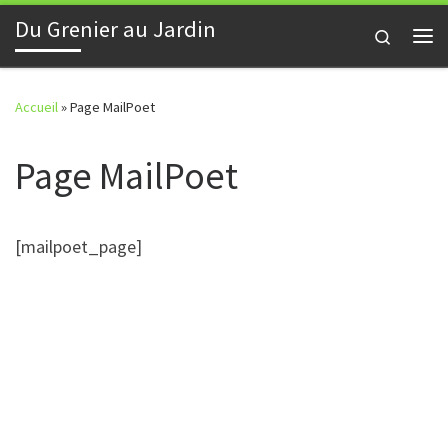
Du Grenier au Jardin
Skip to content
Search
Me
Accueil
»
Page MailPoet
Page MailPoet
[mailpoet_page]