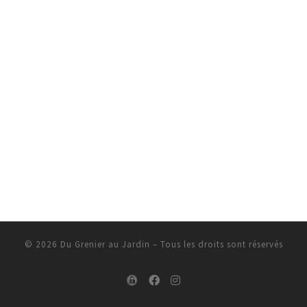
© 2026
Du Grenier au Jardin
–
Tous les droits sont réservés