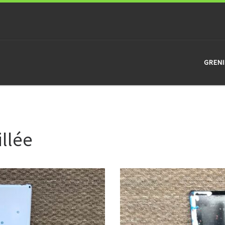
GRENI
llée