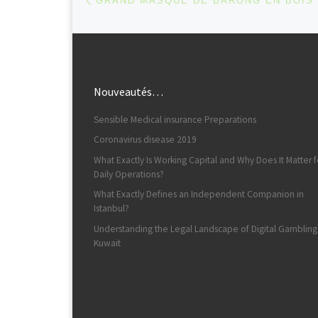
GRAND MASQUE DE BARONG EN BOIS
Nouveautés…
Sensible Medical insurance Preparations
Coronavirus disease 2019
What Exactly Is Working Capital and Why Does It Matter f
Daily Operations?
What Exactly Defines an Independent Companion in
Istanbul?
Understanding the Legal Landscape of Digital Gambling
Kuwait