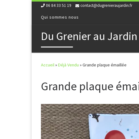
06 84 33 51 19
contact@dugrenieraujardin.fr
Skip to content
Qui sommes nous
Du Grenier au Jardin
Accueil
»
Déjà Vendu
»
Grande plaque émaillée
Grande plaque émai