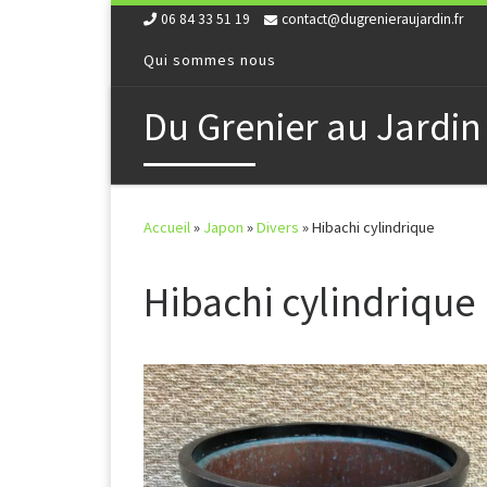
06 84 33 51 19
contact@dugrenieraujardin.fr
Skip to content
Qui sommes nous
Du Grenier au Jardin
Accueil
»
Japon
»
Divers
»
Hibachi cylindrique
Hibachi cylindrique