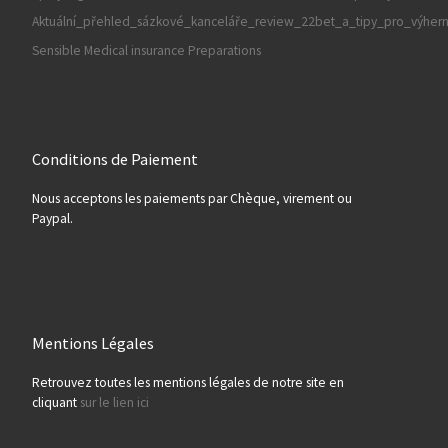
Aktuální_přehled_sázkové_kanceláře_review_22bet_a_tipy_pro_výherní
Sensible Medical insurance Preparations
Conditions de Paiement
Nous acceptons les paiements par Chèque, virement ou
Paypal.
Mentions Légales
Retrouvez toutes les mentions légales de notre site en
cliquant
sur le lien ici