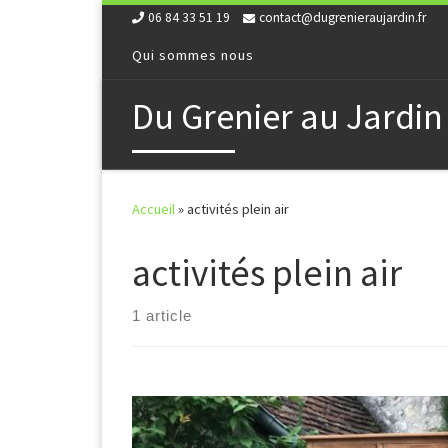
06 84 33 51 19
contact@dugrenieraujardin.fr
Skip to content
Qui sommes nous
Du Grenier au Jardin
Accueil
»
activités plein air
activités plein air
1 article