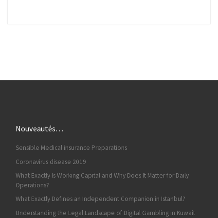
Nouveautés…
Sensible Medical insurance Preparations
Coronavirus disease 2019
What Exactly Is Working Capital and Why Does It Matter for Daily
Operations?
What Exactly Defines an Independent Companion in Istanbul?
Understanding the Legal Landscape of Digital Gambling in Kuwait