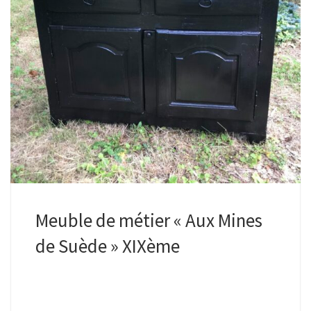
Meuble de métier « Aux Mines
de Suède » XIXème