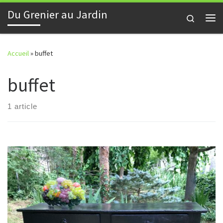
Du Grenier au Jardin
Skip to content
Search
Me
Accueil
»
buffet
buffet
1 article