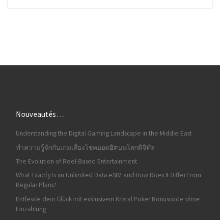
Nouveautés…
Understanding the Digital Gaming Landscape in the Middle East
ทำความรู้จักกับเกมเสี่ยงโชคยอดฮิตบนโลกดิจิทัล
The Evolution of Reel-Based Entertainment
What Exactly Is an Unlimited Data eSIM and How Does It Differ From
Regular Plans?
Entfessle dein Glück mit exklusivem Kristal Poker Bonuscode ohne
Einzahlung