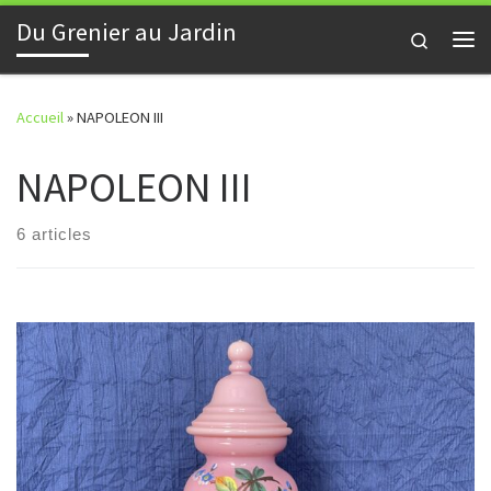
Du Grenier au Jardin
Skip to content
Search
Me
Accueil
»
NAPOLEON III
NAPOLEON III
6 articles