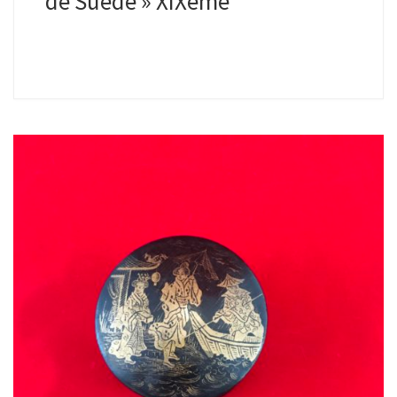
de Suède » XIXème