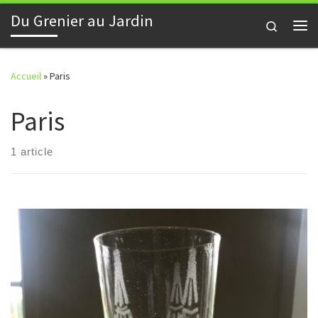
Du Grenier au Jardin
Skip to content
Search
Me
Accueil
»
Paris
Paris
1 article