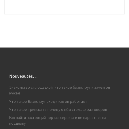
Nouveautés…
Знакомство с площадкой: что такое блэкспрут и зачем он
нужен
Что такое Блэкспрут вход и как он работает
Что такое трипскан и почему о нём столько разговоров
Как найти настоящий портал сервиса и не нарваться на
подделку