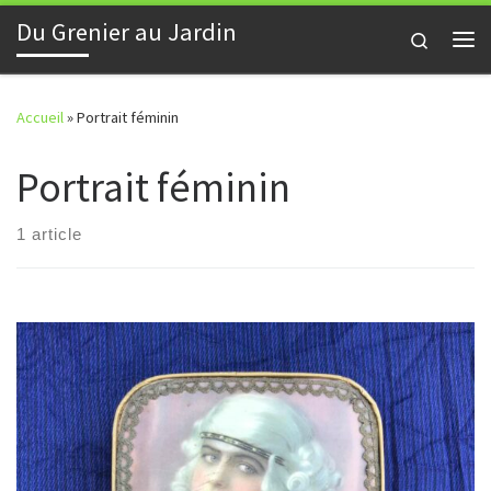
Du Grenier au Jardin
Skip to content
Search
Me
Accueil
»
Portrait féminin
Portrait féminin
1 article