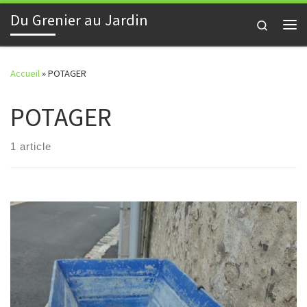
Du Grenier au Jardin
Skip to content
Search
Me
Accueil
»
POTAGER
POTAGER
1 article