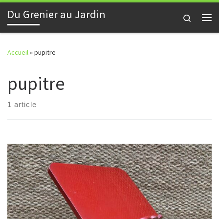
Du Grenier au Jardin
Skip to content
Search
Me
Accueil
»
pupitre
pupitre
1 article