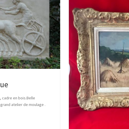
que
, cadre en bois.Belle
s grand atelier de moulage .