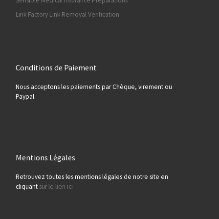
Sensible Medical insurance Preparations
Link Factory Link Removal Verification
Conditions de Paiement
Nous acceptons les paiements par Chèque, virement ou
Paypal.
Mentions Légales
Retrouvez toutes les mentions légales de notre site en
cliquant
sur le lien ici