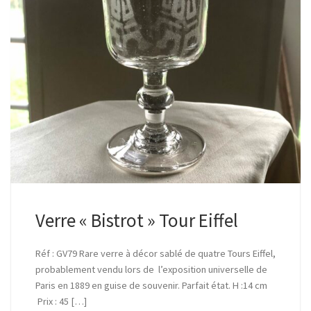
Verre « Bistrot » Tour Eiffel
Réf : GV79 Rare verre à décor sablé de quatre Tours Eiffel,
probablement vendu lors de l’exposition universelle de
Paris en 1889 en guise de souvenir. Parfait état. H :14 cm
Prix : 45 […]