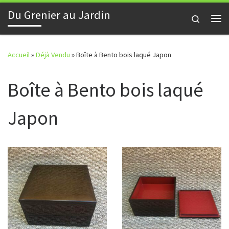
Du Grenier au Jardin
Skip to content
Search
Me
Accueil
»
Déjà Vendu
»
Boîte à Bento bois laqué Japon
Boîte à Bento bois laqué
Japon