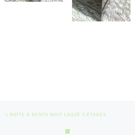
Parcourir les articles
Article précédent
BOÎTE À BENTO BOIS LAQUÉ 3 ÉTAGES
RETOUR À LA LISTE DES