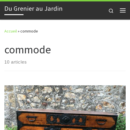
Du Grenier au Jardin
Skip to content
Search
Me
Accueil
»
commode
commode
10 articles